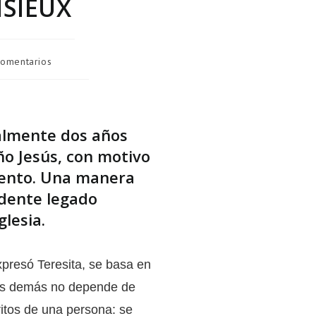
ISIEUX
comentarios
almente dos años
ño Jesús, con motivo
iento. Una manera
dente legado
glesia.
presó Teresita, se basa en
los demás no depende de
itos de una persona: se