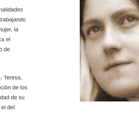
nalidades
trabajando
ujer, la
ca el
o de
, Teresa,
ción de los
didad de su
 el del