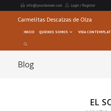
info@yourdomain.com
Login
/
Register
Carmelitas Descalzas de Olza
INICIO
QUIENES SOMOS
VIDA CONTEMPLAT
Blog
EL S