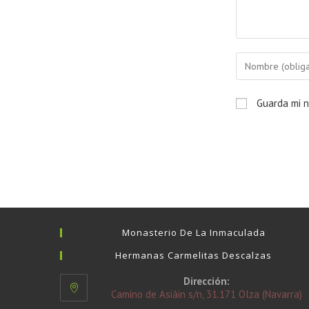
Guarda mi n
Monasterio De La Inmaculada
Hermanas Carmelitas Descalzas
Dirección:
Camino de Asiáin s/n, 31.171 Olza (Navarra)