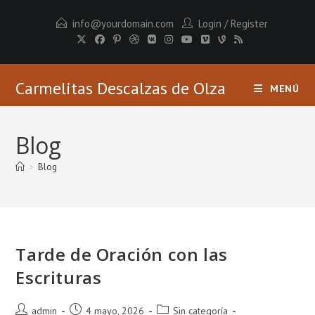
Ir
info@yourdomain.com
Login
/
Register
al
contenido
Carmelitas Descalzas de Olza
MENÚ
Blog
>
Blog
Tarde de Oración con las
Escrituras
Autor
Publicación
Categoría
admin
4 mayo, 2026
Sin categoría