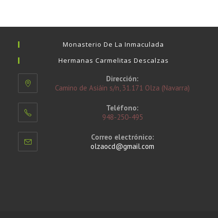
Monasterio De La Inmaculada
Hermanas Carmelitas Descalzas
Dirección:
Camino de Asiáin s/n, 31.171 Olza (Navarra)
Teléfono:
948-250-495
Correo electrónico:
olzaocd@gmail.com
Se
abre
en
tu
aplicación