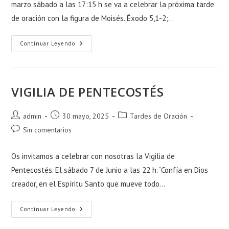
marzo sábado a las 17:15 h se va a celebrar la próxima tarde
de oración con la figura de Moisés. Éxodo 5,1-2;…
Tarde
Continuar Leyendo
De
Oración
Con
Las
Escrituras
VIGILIA DE PENTECOSTÉS
Autor
Publicación
Categoría
admin
30 mayo, 2025
Tardes de Oración
de
de
de
Comentarios
Sin comentarios
la
la
la
de
entrada:
entrada:
entrada:
la
Os invitamos a celebrar con nosotras la Vigilia de
entrada:
Pentecostés. El sábado 7 de Junio a las 22 h. “Confía en Dios
creador, en el Espíritu Santo que mueve todo…
VIGILIA
Continuar Leyendo
DE
PENTECOSTÉS