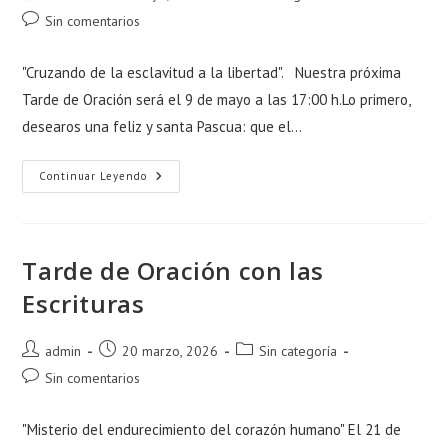
de
de
de
Comentarios
Sin comentarios
la
la
la
de
entrada:
entrada:
entrada:
la
"Cruzando de la esclavitud a la libertad". Nuestra próxima
entrada:
Tarde de Oración será el 9 de mayo a las 17:00 h.Lo primero,
desearos una feliz y santa Pascua: que el…
Tarde
Continuar Leyendo
De
Oración
Con
Las
Escrituras
Tarde de Oración con las
Escrituras
Autor
Publicación
Categoría
admin
20 marzo, 2026
Sin categoría
de
de
de
Comentarios
Sin comentarios
la
la
la
de
entrada:
entrada:
entrada:
la
"Misterio del endurecimiento del corazón humano" El 21 de
entrada: