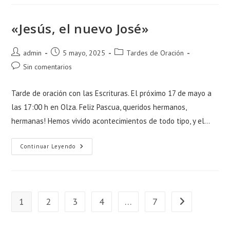
«Jesús, el nuevo José»
Autor
Publicación
Categoría
admin
5 mayo, 2025
Tardes de Oración
de
de
de
Comentarios
Sin comentarios
la
la
la
de
entrada:
entrada:
entrada:
la
Tarde de oración con las Escrituras. El próximo 17 de mayo a
entrada:
las 17:00 h en Olza. Feliz Pascua, queridos hermanos,
hermanas! Hemos vivido acontecimientos de todo tipo, y el…
«Jesús,
Continuar Leyendo
El
Nuevo
José»
1
2
3
4
…
7
Ir a la página si