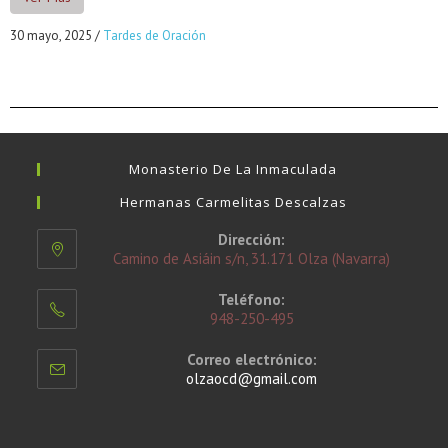
30 mayo, 2025
/
Tardes de Oración
Monasterio De La Inmaculada
Hermanas Carmelitas Descalzas
Dirección:
Camino de Asiáin s/n, 31.171 Olza (Navarra)
Teléfono:
948-250-495
Correo electrónico:
olzaocd@gmail.com