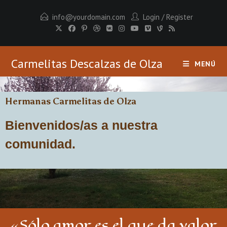
info@yourdomain.com
Login
/
Register
Carmelitas Descalzas de Olza
MENÚ
Hermanas Carmelitas de Olza
Bienvenidos/as a nuestra
comunidad.
«Sólo amor es el que da valor