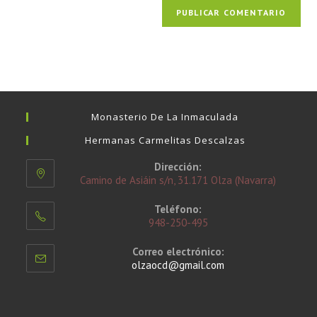
Monasterio De La Inmaculada
Hermanas Carmelitas Descalzas
Dirección:
Camino de Asiáin s/n, 31.171 Olza (Navarra)
Teléfono:
948-250-495
Correo electrónico:
olzaocd@gmail.com