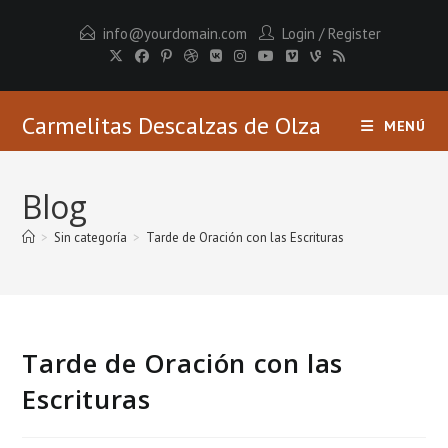
info@yourdomain.com
Login
/
Register
Carmelitas Descalzas de Olza
MENÚ
Blog
>
Sin categoría
>
Tarde de Oración con las Escrituras
Tarde de Oración con las
Escrituras