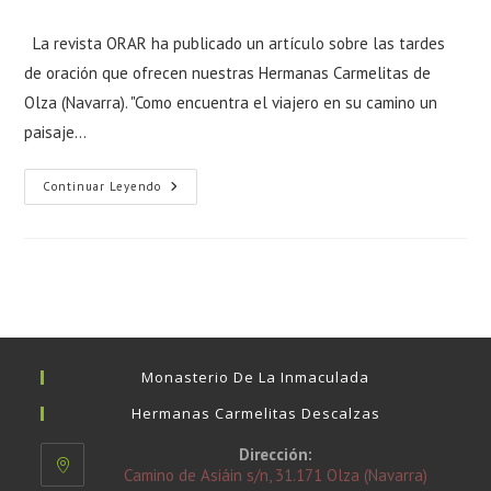
la
la
la
de
entrada:
entrada:
entrada:
la
La revista ORAR ha publicado un artículo sobre las tardes
entrada:
de oración que ofrecen nuestras Hermanas Carmelitas de
Olza (Navarra). "Como encuentra el viajero en su camino un
paisaje…
Tardes
Continuar Leyendo
De
Oración
En
Olza.
Monasterio De La Inmaculada
Hermanas Carmelitas Descalzas
Dirección:
Camino de Asiáin s/n, 31.171 Olza (Navarra)