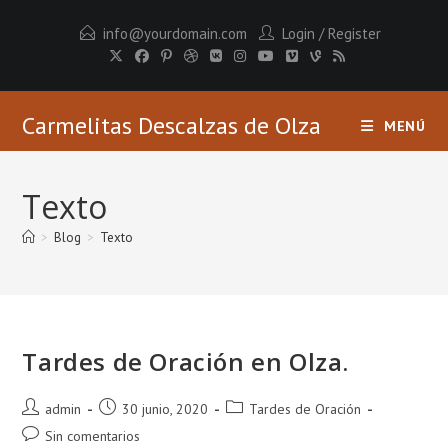
Ir
info@yourdomain.com
Login
/
Register
al
contenido
Carmelitas Descalzas de Olza
MENÚ
Texto
>
Blog
>
Texto
Tardes de Oración en Olza.
Autor
Publicación
Categoría
admin
30 junio, 2020
Tardes de Oración
de
de
de
Comentarios
Sin comentarios